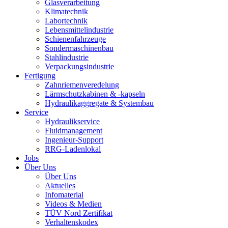
Glasverarbeitung
Klimatechnik
Labortechnik
Lebensmittelindustrie
Schienenfahrzeuge
Sondermaschinenbau
Stahlindustrie
Verpackungsindustrie
Fertigung
Zahnriemenveredelung
Lärmschutzkabinen & -kapseln
Hydraulikaggregate & Systembau
Service
Hydraulikservice
Fluidmanagement
Ingenieur-Support
RRG-Ladenlokal
Jobs
Über Uns
Über Uns
Aktuelles
Infomaterial
Videos & Medien
TÜV Nord Zertifikat
Verhaltenskodex