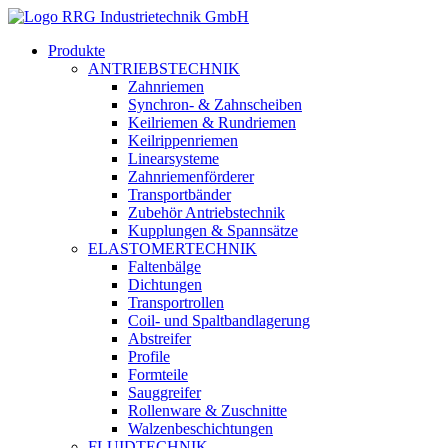
Produkte
ANTRIEBSTECHNIK
Zahnriemen
Synchron- & Zahnscheiben
Keilriemen & Rundriemen
Keilrippenriemen
Linearsysteme
Zahnriemenförderer
Transportbänder
Zubehör Antriebstechnik
Kupplungen & Spannsätze
ELASTOMERTECHNIK
Faltenbälge
Dichtungen
Transportrollen
Coil- und Spaltbandlagerung
Abstreifer
Profile
Formteile
Sauggreifer
Rollenware & Zuschnitte
Walzenbeschichtungen
FLUIDTECHNIK