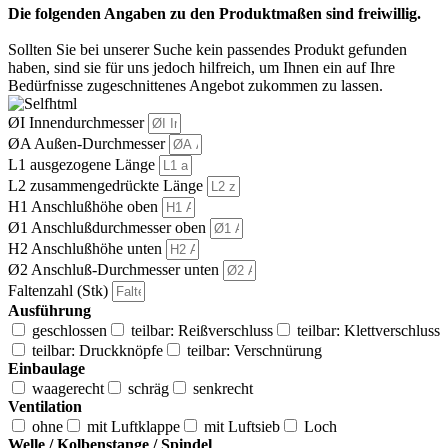
Die folgenden Angaben zu den Produktmaßen sind freiwillig.
Sollten Sie bei unserer Suche kein passendes Produkt gefunden
haben, sind sie für uns jedoch hilfreich, um Ihnen ein auf Ihre
Bedürfnisse zugeschnittenes Angebot zukommen zu lassen.
ØI Innendurchmesser
ØA Außen-Durchmesser
L1 ausgezogene Länge
L2 zusammengedrückte Länge
H1 Anschlußhöhe oben
Ø1 Anschlußdurchmesser oben
H2 Anschlußhöhe unten
Ø2 Anschluß-Durchmesser unten
Faltenzahl (Stk)
Ausführung
geschlossen
teilbar: Reißverschluss
teilbar: Klettverschluss
teilbar: Druckknöpfe
teilbar: Verschnürung
Einbaulage
waagerecht
schräg
senkrecht
Ventilation
ohne
mit Luftklappe
mit Luftsieb
Loch
Welle / Kolbenstange / Spindel