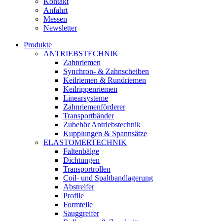
Kontakt
Anfahrt
Messen
Newsletter
Produkte
ANTRIEBSTECHNIK
Zahnriemen
Synchron- & Zahnscheiben
Keilriemen & Rundriemen
Keilrippenriemen
Linearsysteme
Zahnriemenförderer
Transportbänder
Zubehör Antriebstechnik
Kupplungen & Spannsätze
ELASTOMERTECHNIK
Faltenbälge
Dichtungen
Transportrollen
Coil- und Spaltbandlagerung
Abstreifer
Profile
Formteile
Sauggreifer