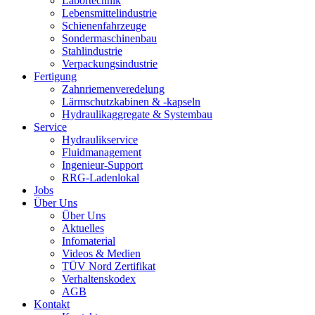
Labortechnik
Lebensmittelindustrie
Schienenfahrzeuge
Sondermaschinenbau
Stahlindustrie
Verpackungsindustrie
Fertigung
Zahnriemenveredelung
Lärmschutzkabinen & -kapseln
Hydraulikaggregate & Systembau
Service
Hydraulikservice
Fluidmanagement
Ingenieur-Support
RRG-Ladenlokal
Jobs
Über Uns
Über Uns
Aktuelles
Infomaterial
Videos & Medien
TÜV Nord Zertifikat
Verhaltenskodex
AGB
Kontakt