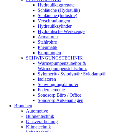
Hydraulikaggregate
Schläuche (Hydraulik)
Schläuche (Industrie)
Verschraubungen
Hydraulikzylinder
Hydraulische Werkzeuge
Armaturen
Stahlrohre
Pneumatik
Kupplungen
SCHWINGUNGSTECHNIK
Wärmepumpenzubehör &
Wärmepumpensichtschutz
Sylomer® / Sylodyn® / Sylodamp®
Isolatoren
Schwingungsdämpfer
Federelemente
Sonosorp Büro / Office
Sonosorp Außenanlagen
Branchen
Automotive
Bühnentechnik
Glasverarbeitung
Klimatechnik