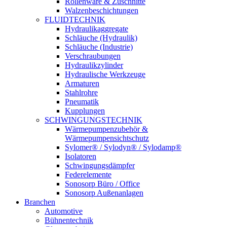
Rollenware & Zuschnitte
Walzenbeschichtungen
FLUIDTECHNIK
Hydraulikaggregate
Schläuche (Hydraulik)
Schläuche (Industrie)
Verschraubungen
Hydraulikzylinder
Hydraulische Werkzeuge
Armaturen
Stahlrohre
Pneumatik
Kupplungen
SCHWINGUNGSTECHNIK
Wärmepumpenzubehör &
Wärmepumpensichtschutz
Sylomer® / Sylodyn® / Sylodamp®
Isolatoren
Schwingungsdämpfer
Federelemente
Sonosorp Büro / Office
Sonosorp Außenanlagen
Branchen
Automotive
Bühnentechnik