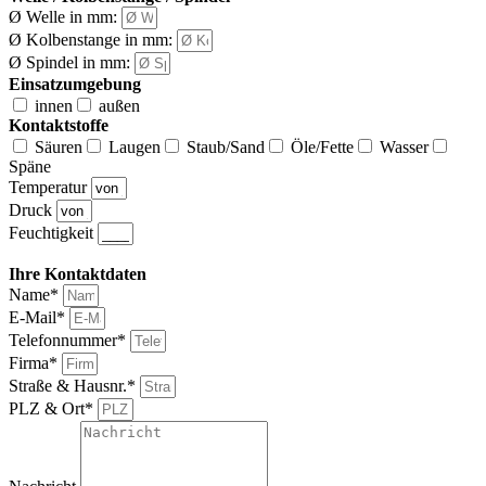
Ø Welle in mm:
Ø Kolbenstange in mm:
Ø Spindel in mm:
Einsatzumgebung
innen
außen
Kontaktstoffe
Säuren
Laugen
Staub/Sand
Öle/Fette
Wasser
Späne
Temperatur
Druck
Feuchtigkeit
---
Ihre Kontaktdaten
Name*
E-Mail*
Telefonnummer*
Firma*
Straße & Hausnr.*
PLZ & Ort*